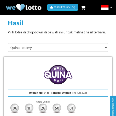
Masuk/Gabung
Hasil
Pilih lotre di dropdown di bawah ini untuk melihat hasil terbaru.
Undian No:
0131 ,
Tanggal Undian :
10 Jun 2026
Angka Undian
06
11
26
50
61