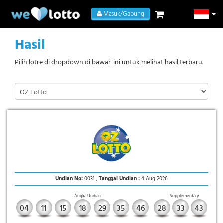
Masuk/Gabung
Hasil
Pilih lotre di dropdown di bawah ini untuk melihat hasil terbaru.
Undian No:
0031 ,
Tanggal Undian :
4 Aug 2026
Angka Undian
Supplementary
04
11
15
18
29
35
46
28
33
43