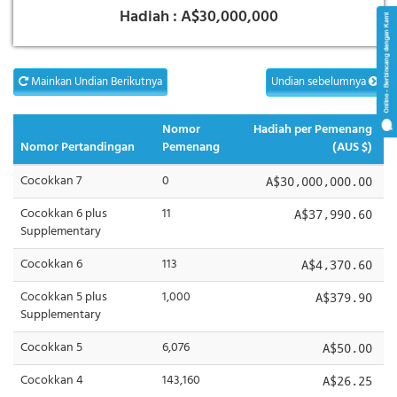
Hadiah :
A$30,000,000
Mainkan Undian Berikutnya
Undian sebelumnya
Nomor
Hadiah per Pemenang
Nomor Pertandingan
Pemenang
(AUS $)
Cocokkan 7
0
A$30,000,000.00
Cocokkan 6 plus
11
A$37,990.60
Supplementary
Cocokkan 6
113
A$4,370.60
Cocokkan 5 plus
1,000
A$379.90
Supplementary
Cocokkan 5
6,076
A$50.00
Cocokkan 4
143,160
A$26.25