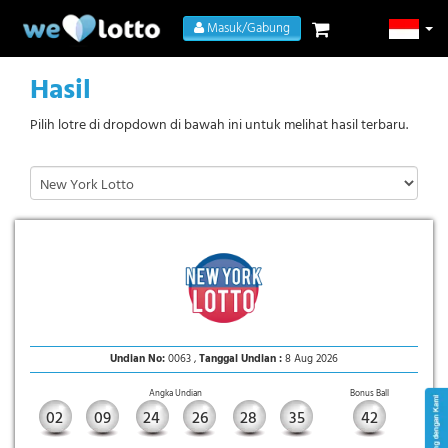
Masuk/Gabung
Hasil
Pilih lotre di dropdown di bawah ini untuk melihat hasil terbaru.
Undian No:
0063 ,
Tanggal Undian :
8 Aug 2026
Angka Undian
Bonus Ball
02
09
24
26
28
35
42