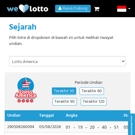
Masuk/Gabung
Sejarah
Pilih lotre di dropdown di bawah ini untuk melihat riwayat
undian.
Periode Undian
Terakhir 30
Terakhir 60
Terakhir 90
Terakhir 120
Undian
Tanggal
Angka
Star B
290508260094
05/08/2026
01 - 19 - 20 - 40 - 51
05